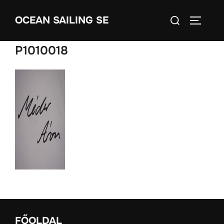
Skip
Search
OCEAN SAILING SE
to
TOGGLE
for:
content
P1010018
FŐOLDAL