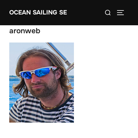
Skip
Search
OCEAN SAILING SE
to
TOGGLE
for:
content
aronweb