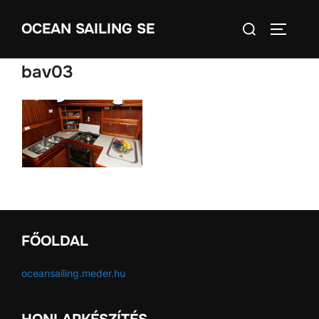
Skip
Search
OCEAN SAILING SE
to
TOGGLE
for:
content
bav03
FŐOLDAL
oceansailing.meder.hu