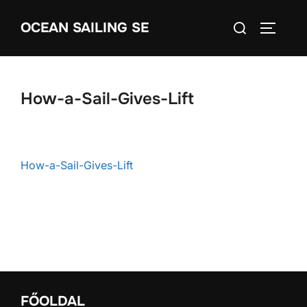
Skip
Search
OCEAN SAILING SE
to
TOGGLE
for:
content
How-a-Sail-Gives-Lift
How-a-Sail-Gives-Lift
FŐOLDAL